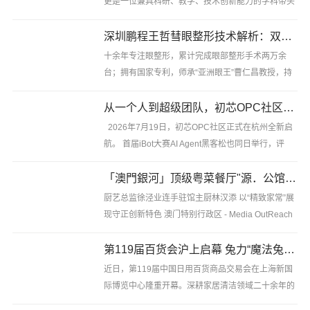
更是一位兼具科研、教学、技术创新能力的学科带头
人。 20年专注皮肤年轻化研究，15年公立三甲医院
皮肤科带头人；主持4项国家级、省级科研基金项
深圳鹏程王哲彗眼整形技术解析：双眼皮渐变弧度塑形，让眼神更自然灵动
目，发表SCI及核心期......
十余年专注眼整形，累计完成眼部整形手术两万余
台；拥有国家专利，师承“亚洲眼王”曹仁昌教授，持
中韩双轨学术背景，是国内较早将显微技术应用于眼
部整形临床的医生之一。 第一章｜从喜欢美，到研究
从一个人到超级团队，初芯OPC社区发布新个体成长路径
美，她把医学.........
2026年7月19日，初芯OPC社区正式在杭州全新启
航。 首届iBot大赛AI Agent黑客松也同日举行，评
委、参赛选手与社区伙伴齐聚现场，在真实命题、作
品展示与跨界交流中，共同见证这一面向AI时代新个
「澳門銀河」顶级粤菜餐厅"源．公馆" 呈献独具风格多元滋味
体的社区与服务平......
厨艺总监徐泾业连手驻馆主厨林汉添 以“精致家常”展
现守正创新特色 澳门特别行政区 - Media OutReach
Newswire - 2026年7月27日 -「澳門銀河」世界级奢
华综合度假城旗下顶级私邸家宴食府"源．公馆"，自
第119届百货会沪上启幕 兔力“魔法兔之家”主题展台惊艳出圈
开幕以来凭......
近日，第119届中国日用百货商品交易会在上海新国
际博览中心隆重开幕。深耕家居清洁领域二十余年的
国民品牌兔力重磅参会，以“家有兔力，清洁有魔力”