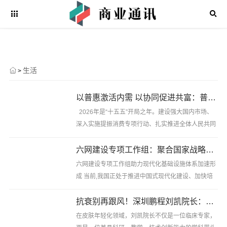
生活
>
以普惠激活内需 以协同促进共富：普惠共富探索消费、民生与产业融合发展新路径
2026年是“十五五”开局之年。建设强大国内市场、
深入实施提振消费专项行动、扎实推进全体人民共同
富裕,正成为经济社会发展的重要主线。国务院批复的
《扩大消费“十五五”规划》进一步明确,要扩大服务消
六网建设专项工作组：聚合国家战略力量，推动六网建设协同发展
费、升......
六网建设专项工作组助力现代化基础设施体系加速形
成 当前,我国正处于推进中国式现代化建设、加快培
育新质生产力的重要阶段。随着数字经济快速发展、
能源结构持续转型、城市治理能力不断提升,基础设施
抗衰别再跟风！深圳鹏程刘凯院长：长效肌肤管理才是冻龄关键
体系正在由传......
在皮肤年轻化领域，刘凯院长不仅是一位临床专家，